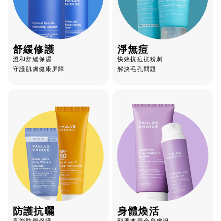
舒緩修護
淨無痘
溫和舒緩保濕
快效抗痘抗粉刺
守護肌膚健康屏障
解決毛孔問題
防護抗曬
身體煥活
高能防禦保護
顯著改善全身膚況