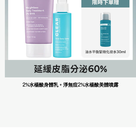
2%水楊酸身體乳 + 淨無痘2%水楊酸美體噴露