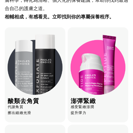
合自己的護膚之道。
相輔相成，有感看見。立即找到你的專屬保養程序。
酸類去角質
澎彈緊緻
代謝角質
感受緊緻澎潤
擦出細緻光滑
提升彈力