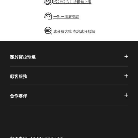
PC POINT 折抵無上限
一對一肌膚諮詢
成分放大鏡 查詢成分知識
關於寶拉珍選
品牌理念
顧客服務
品牌故事
一對一肌膚諮詢
合作夥伴
專業國際團隊
訂單查詢
授權通路
獨家五大禮遇
訂購須知
全球寶拉
配送說明