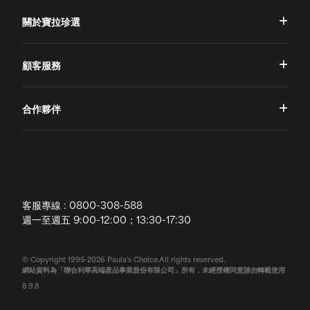
關於寶拉珍選
品牌理念
顧客服務
品牌故事
一對一肌膚諮詢
合作夥伴
專業國際團隊
訂單查詢
授權通路
獨家五大禮遇
訂購須知
全球寶拉
配送說明
客服專線 : 0800-308-588
退換貨政策
週一至週五 9:00-12:00；13:30-17:30
常見問題
© Copyright 1995-2026 Paula's Choice.All rights reserved.
網站資料為「聯合利華高端產品事業股份有限公司」所有，未經授權同意請勿轉載使用
聯絡我們
8.9.8